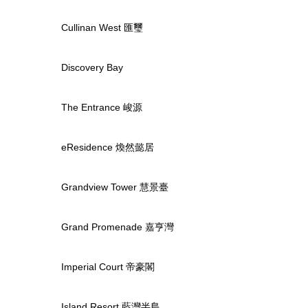
Cullinan West 匯璽
Discovery Bay
The Entrance 峻源
eResidence 煥然懿居
Grandview Tower 慧景臺
Grand Promenade 嘉亨灣
Imperial Court 帝豪閣
Island Resort 藍灣半島